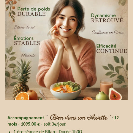
Bien dans son Assiette
"
"
Accompagnement
:
12
mois
-
1095
,00 € -
soit 3€/jour.
1 ère séance de Bilan - Durée 1h3O