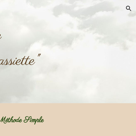
ion
e
ssiette"
 Méthode Simple