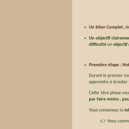
Un bilan Complet,
de
Un objectif claireme
difficulté
un
objectif
Première étape : Not
Durant le premier mo
apprendre à écouter 
Cette 1ère phase vo
par faire moins , po
Vous connaissez la
lo
👉 Vous commen