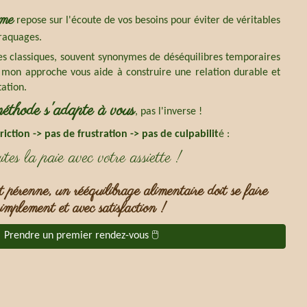
ime
repose sur l'écoute de vos besoins pour éviter de véritables
craquages.
s classiques, souvent synonymes de déséquilibres temporaires
,
mon approche
vous aide à construire une relation durable et
tation.
méthode s'adapte à vous
, pas l'inverse !
riction -> pas de frustration -> pas de culpabilit
é :
tes la paie avec votre assiette !
t pérenne, un rééquilibrage alimentaire doit se faire
simplement et avec satisfaction !
Prendre un premier rendez-vous 🖱️